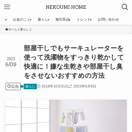
お金のこと
暮らし
無印良品
トレンド
お問い合わせ
ホーム
暮らし
部屋干しでもサーキュレーターを
使って洗濯物をすっきり乾かして
2023
6/09
快適に！嫌な生乾きや部屋干し臭
をさせないおすすめの方法
広告
2018年10月31日
2023年6月9日
暮らし