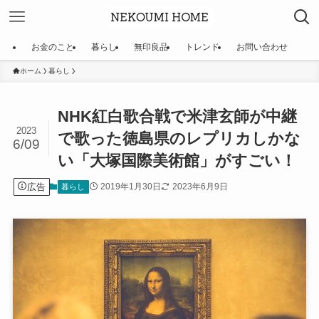
お金のこと
暮らし
無印良品
トレンド
お問い合わせ
ホーム
暮らし
NHK紅白歌合戦で米津玄師が中継
2023
で歌った徳島県のレプリカしかな
6/09
い「大塚国際美術館」がすごい！
広告
2019年1月30日
2023年6月9日
暮らし