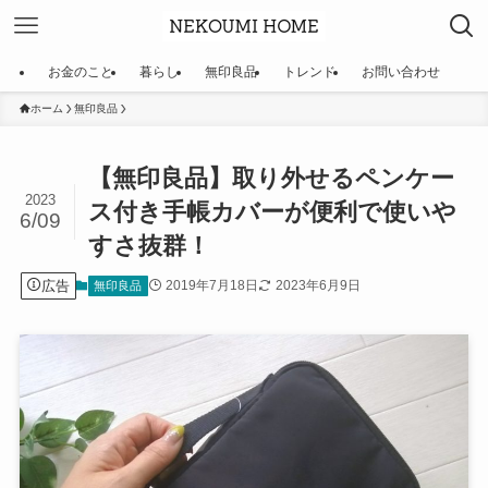
お金のこと
暮らし
無印良品
トレンド
お問い合わせ
ホーム
無印良品
【無印良品】取り外せるペンケー
2023
ス付き手帳カバーが便利で使いや
6/09
すさ抜群！
広告
2019年7月18日
2023年6月9日
無印良品